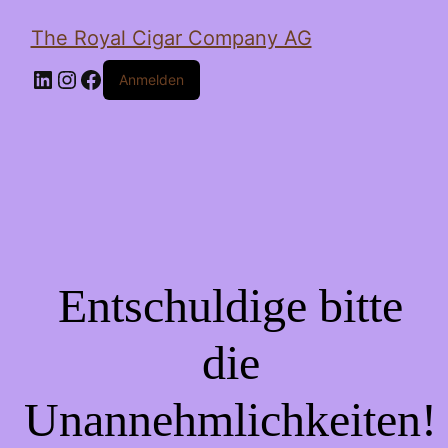
The Royal Cigar Company AG
LinkedIn
Instagram
Facebook
Anmelden
Entschuldige bitte
die
Unannehmlichkeiten!